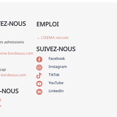
EZ-NOUS
EMPLOI
→ L'ISEMA recrute
es admissions
SUIVEZ-NOUS
sema-bordeaux.com
Facebook

Instagram

cap
TikTok
-bordeaux.com

YouTube

-NOUS
LinkedIn

d
x