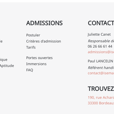
ADMISSIONS
CONTACT
Juliette Canet
Postuler
Responsable d
le
Critères d'admission
06 26 66 61 44
Tarifs
admissions@i
Portes ouvertes
ique
Paul LANCELIN
Immersions
Aptitude
Référent handi
FAQ
contact@isema
TROUVEZ
190, rue Achar
33300 Bordeau