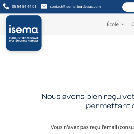
05 54 54 44 01
contact@isema-bordeaux.com
École
O
Nous avons bien reçu vot
permettant d
Vous n'avez pas reçu l'email (cons