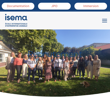
Documentation
JPO
Immersion
Recrutement
L'ISEMA recherche de nouveaux
professeurs pour enrichir la
qualité de sa formation.