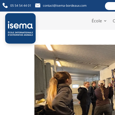
05 54 54 44 01
contact@isema-bordeaux.com
École
O