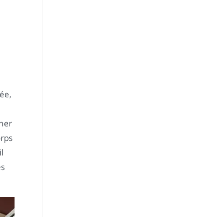
ée,
gner
orps
il
es