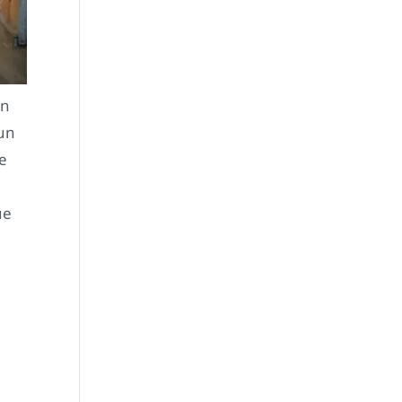
un
 un
le
ue