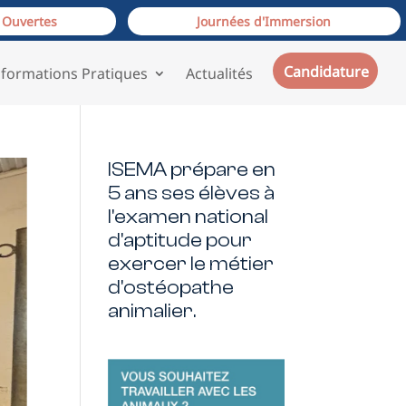
 Ouvertes
Journées d'Immersion
Candidature
nformations Pratiques
Actualités
ISEMA prépare en
5 ans ses élèves à
l'examen national
d'aptitude pour
exercer le métier
d'ostéopathe
animalier.