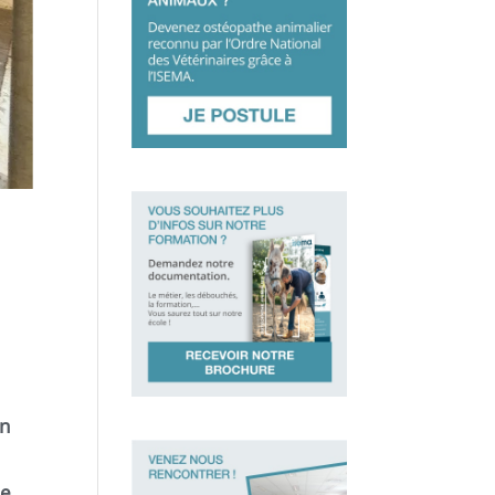
on
me