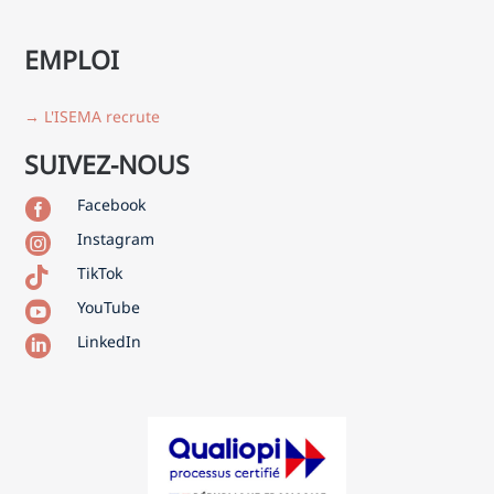
EMPLOI
→ L'ISEMA recrute
SUIVEZ-NOUS
Facebook

Instagram

TikTok

YouTube

LinkedIn
